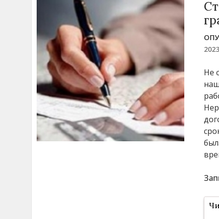
Ст
гр
ОПУ
202
Не 
наш
раб
Нер
дог
сро
был
вре
Зап
Чи