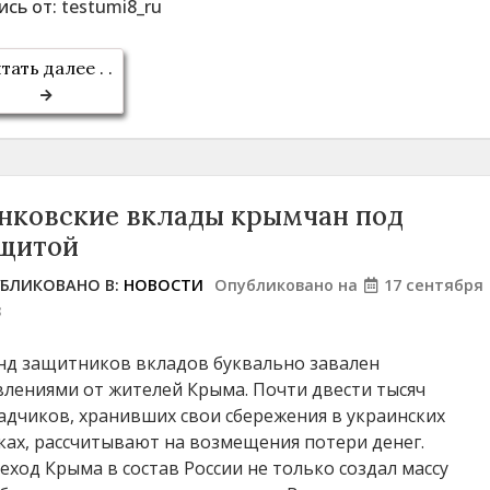
ись от:
testumi8_ru
тать далее . .
нковские вклады крымчан под
щитой
БЛИКОВАНО В:
НОВОСТИ
Опубликовано на
17 сентября
3
д защитников вкладов буквально завален
влениями от жителей Крыма. Почти двести тысяч
адчиков, хранивших свои сбережения в украинских
ках, рассчитывают на возмещения потери денег.
еход Крыма в состав России не только создал массу