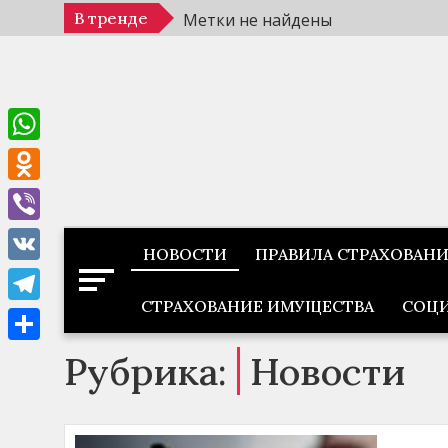
Перейти
В тренде
Метки не найдены
к
содержимому
WhatsApp
Odnoklassniki
Viber
НОВОСТИ
ПРАВИЛА СТРАХОВАН
VK
СТРАХОВАНИЕ ИМУЩЕСТВА
СОЦИ
Telegram
Отправить
Рубрика:
Новости