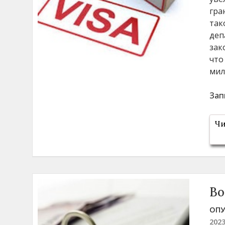
гра
так
деп
зак
что
мил
Зап
Чи
Во
ОПУ
202