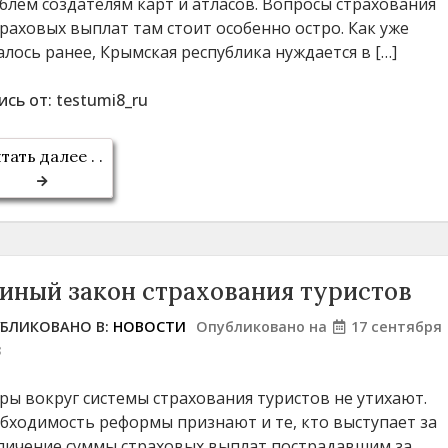
блем создателям карт и атласов. Вопросы страхования
траховых выплат там стоит особенно остро. Как уже
алось ранее, Крымская республика нуждается в […]
ись от:
testumi8_ru
тать далее . .
иный закон страхования туристов
БЛИКОВАНО В:
НОВОСТИ
Опубликовано на
17 сентября
3
ры вокруг системы страхования туристов не утихают.
бходимость реформы признают и те, кто выступает за
личение суммы страховых выплат пострадавшим за