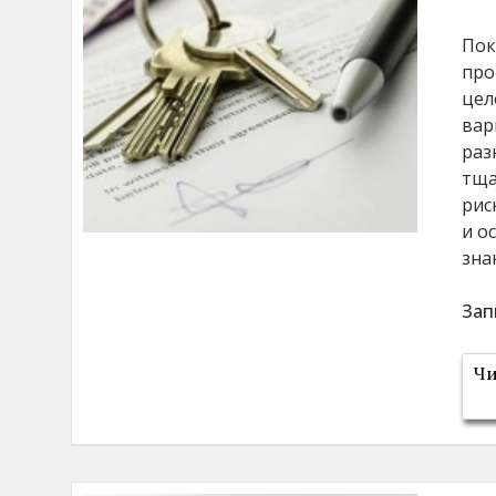
Пок
про
цел
вар
раз
тща
рис
и о
зна
Зап
Чи