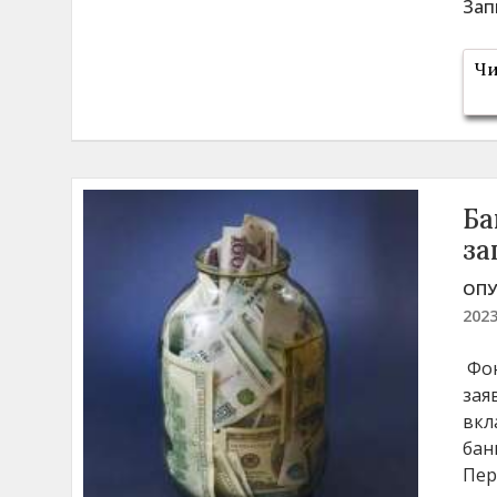
Зап
Чи
Ба
за
ОПУ
202
Фон
зая
вкл
бан
Пер