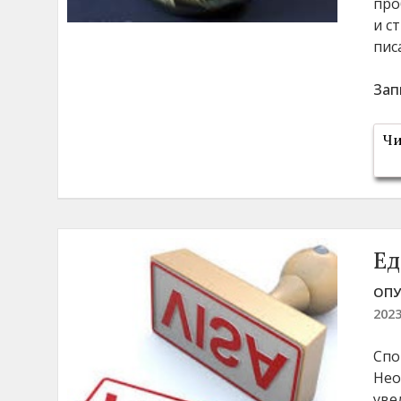
про
и с
пис
Зап
Чи
Ед
ОПУ
202
Спо
Нео
уве