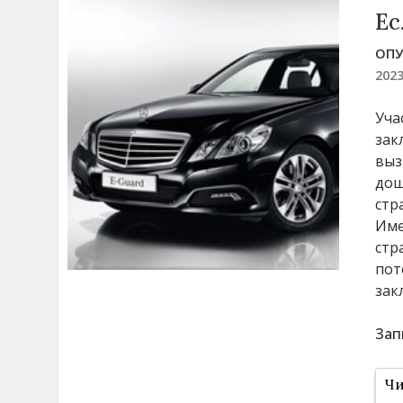
Ес
ОПУ
202
Уча
зак
выз
дош
стр
Име
стр
пот
зак
Зап
Чи