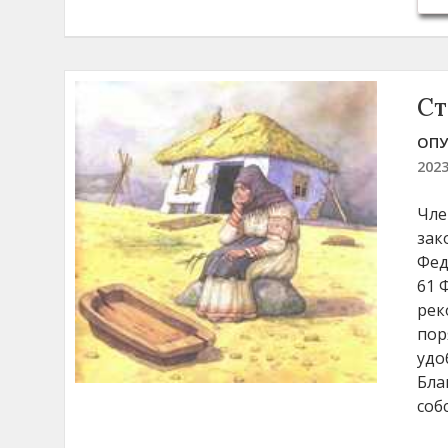
Ст
ОПУ
202
Чле
зак
Фед
61 
рек
пор
удо
Бла
соб