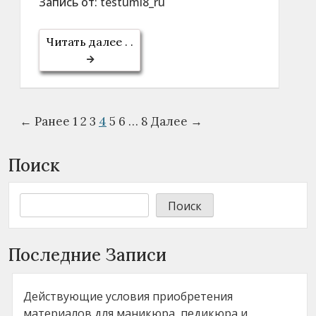
Запись от:
testumi8_ru
Читать далее . .
4
← Ранее
1
2
3
5
6
…
8
Далее →
Поиск
Поиск
Последние Записи
Действующие условия приобретения
материалов для маникюра, педикюра и