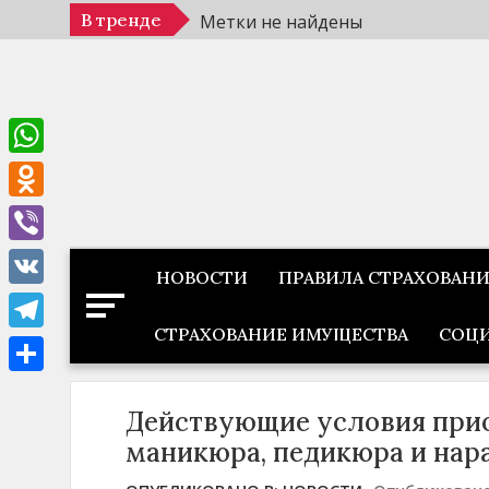
Перейти
В тренде
Метки не найдены
к
содержимому
WhatsApp
Odnoklassniki
Viber
НОВОСТИ
ПРАВИЛА СТРАХОВАН
VK
СТРАХОВАНИЕ ИМУЩЕСТВА
СОЦИ
Telegram
Отправить
Действующие условия прио
маникюра, педикюра и нар