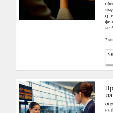
обе
иму
сро
фин
и с
Зап
Чи
Пр
ла
ОПУ
на