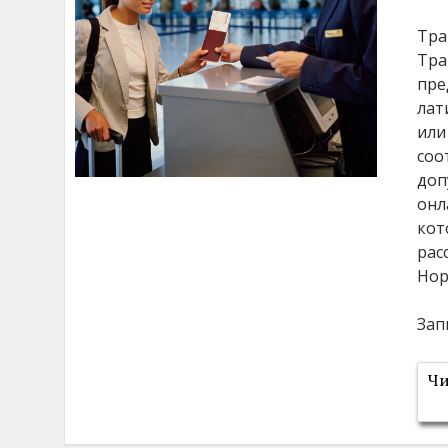
Тра
Тра
пре
лат
или
соо
доп
онл
кот
рас
Нор
Зап
Чи