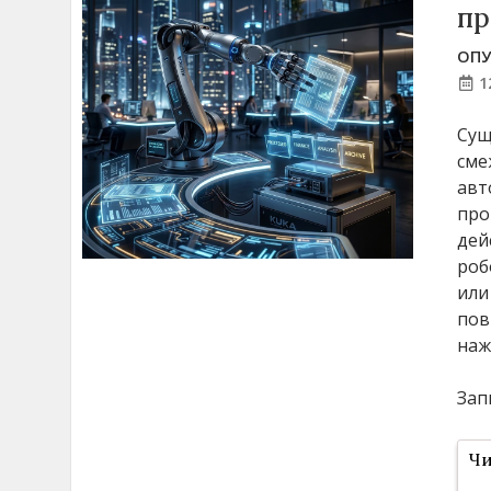
пр
ОПУ
1
Сущ
сме
авт
про
дей
роб
или
пов
наж
Зап
Чи