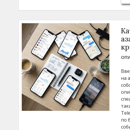
Ка
аз
кр
ОПУ
Вве
на 
соб
опи
спе
так
Tel
по 
соб