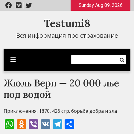
Перейти
Sunday Aug 09, 2026
к
содержимому
Testumi8
Вся информация про страхование
Жюль Верн — 20 000 лье
под водой
Приключения, 1870, 426 стр. борьба добра и зла
WhatsApp
Odnoklassniki
Viber
VK
Telegram
Отправить