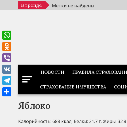
Перейти
В тренде
Метки не найдены
к
содержимому
WhatsApp
Odnoklassniki
Viber
НОВОСТИ
ПРАВИЛА СТРАХОВАН
VK
СТРАХОВАНИЕ ИМУЩЕСТВА
СОЦИ
Telegram
Отправить
Яблоко
Калорийность: 688 ккал, Белки: 21.7 г, Жиры: 32.8 