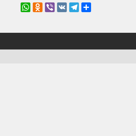
WhatsApp
Odnoklassniki
Viber
VK
Telegram
Отправи