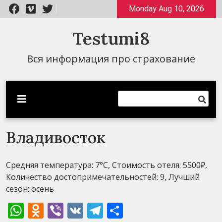
Перейти
Monday Aug 10, 2026
к
содержимому
Testumi8
Вся информация про страхование
Владивосток
Средняя температура: 7°C, Стоимость отеля: 5500₽,
Количество достопримечательностей: 9, Лучший
сезон: осень
WhatsApp
Odnoklassniki
Viber
VK
Telegram
Отправить