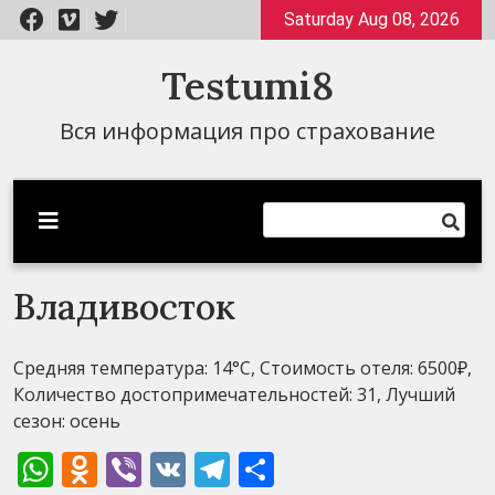
Перейти
Saturday Aug 08, 2026
к
содержимому
Testumi8
Вся информация про страхование
Владивосток
Средняя температура: 14°C, Стоимость отеля: 6500₽,
Количество достопримечательностей: 31, Лучший
сезон: осень
WhatsApp
Odnoklassniki
Viber
VK
Telegram
Отправить