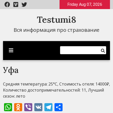
Перейти
Friday Aug 07, 2026
к
содержимому
Testumi8
Вся информация про страхование
Уфа
Средняя температура: 25°C, Стоимость отеля: 14000₽,
Количество достопримечательностей: 11, Лучший
сезон: лето
WhatsApp
Odnoklassniki
Viber
VK
Telegram
Отправить