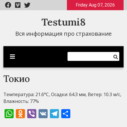
Перейти
Friday Aug 07, 2026
к
содержимому
Testumi8
Вся информация про страхование
Токио
Температура: 21.6°C, Осадки: 64.3 мм, Ветер: 10.3 м/с,
Влажность: 77%
WhatsApp
Odnoklassniki
Viber
VK
Telegram
Отправить