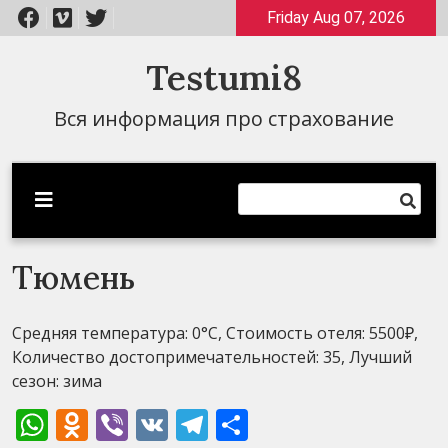
Перейти
Friday Aug 07, 2026
к
содержимому
Testumi8
Вся информация про страхование
Тюмень
Средняя температура: 0°C, Стоимость отеля: 5500₽,
Количество достопримечательностей: 35, Лучший
сезон: зима
WhatsApp
Odnoklassniki
Viber
VK
Telegram
Отправить