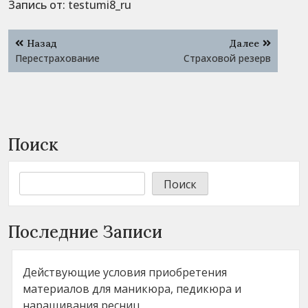
Запись от:
testumi8_ru
Навигация
Назад
Далее
по
Перестрахование
Страховой резерв
записям
Поиск
Поиск
Последние Записи
Действующие условия приобретения
материалов для маникюра, педикюра и
наращивания ресниц