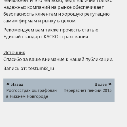
неизбежен. И это неплохо, ведь наличие только
надежных компаний на рынке обеспечивает
безопасность клиентам и хорошую репутацию
самим фирмам и рынку в целом.
Рекомендуем вам также прочесть статью
Единый стандарт КАСКО страхования
Источник
Спасибо за ваше внимание к нашей публикации.
Запись от:
testumi8_ru
Навигация
Назад
Далее
по
Росгосстрах оштрафован
Перерасчет пенсий 2015
записям
в Нижнем Новгороде