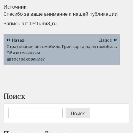
Источник
Спасибо за ваше внимание к нашей публикации.
Запись от:
testumi8_ru
Навигация
Назад
Далее
по
Страхование автомобиля.
Грин карта на автомобиль
записям
Обязательно ли
автострахование?
Поиск
Поиск