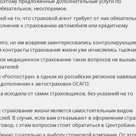
оэтому предложенные дополнительные услуги по
бязательное, неоспоримое.
 на то, что страховой агент требует от них обязатель
полнение к страхованию автомобиля или кредитному
олго, но им вовремя заинтересовались контролирующи
 контракты страхования жизни уже исчислялись тысяча
ное медицинское страхование таких вопросов не вызыв
вателей.
 «Росгосстрах» в одном из российских регионов навязы
 дополнении к автостраховке ОСАГО.
 исходила от самих страховщиков, без указаний на то
ак страхование жизни является самостоятельным видом
слей. В случае, если вам отказывают в оформлении стр
овор, с этим вопросом стоит обратиться в Центробанк.
бенно тщательно к выбору страховой компании. От это