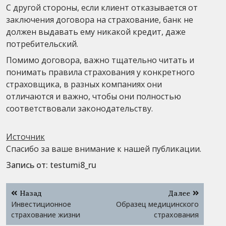
С другой стороны, если клиент отказывается от
заключения договора на страхование, банк не
должен выдавать ему никакой кредит, даже
потребительский.
Помимо договора, важно тщательно читать и
понимать правила страхования у конкретного
страховщика, в разных компаниях они
отличаются и важно, чтобы они полностью
соответствовали законодательству.
Источник
Спасибо за ваше внимание к нашей публикации.
Запись от:
testumi8_ru
Навигация
Назад
Далее
по
Инвестиционное
Образец медицинского
записям
страхование жизни
страхования