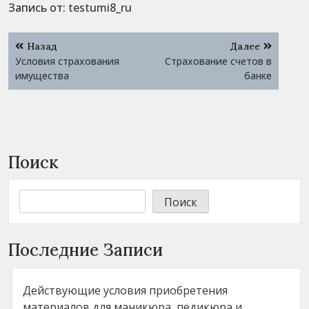
Запись от:
testumi8_ru
Навигация
Назад
Далее
по
Условия страхования
Страхование счетов в
записям
имущества
банке
Поиск
Поиск
Последние Записи
Действующие условия приобретения
материалов для маникюра, педикюра и