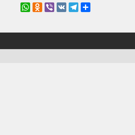
WhatsApp
Odnoklassniki
Viber
VK
Telegram
Отправи