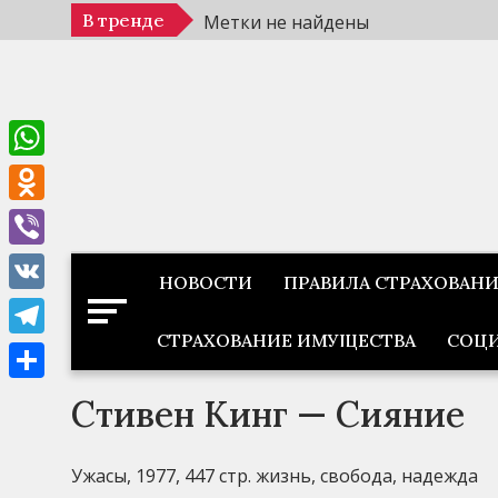
Перейти
В тренде
Метки не найдены
к
содержимому
WhatsApp
Odnoklassniki
Viber
НОВОСТИ
ПРАВИЛА СТРАХОВАН
VK
СТРАХОВАНИЕ ИМУЩЕСТВА
СОЦИ
Telegram
Отправить
Стивен Кинг — Сияние
Ужасы, 1977, 447 стр. жизнь, свобода, надежда