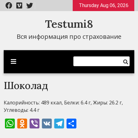
Перейти
Thursday Aug 06, 2026
к
содержимому
Testumi8
Вся информация про страхование
Шоколад
Калорийность: 489 ккал, Белки: 6.4 г, Жиры: 26.2 г,
Углеводы: 4.4 г
WhatsApp
Odnoklassniki
Viber
VK
Telegram
Отправить