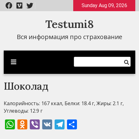
Перейти
Sunday Aug 09, 2026
к
содержимому
Testumi8
Вся информация про страхование
Шоколад
Калорийность: 167 ккал, Белки: 18.4 г, Жиры: 2.1 г,
Углеводы: 12.9 г
WhatsApp
Odnoklassniki
Viber
VK
Telegram
Отправить