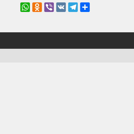
WhatsApp
Odnoklassniki
Viber
VK
Telegram
Отправи