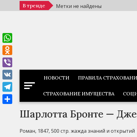
Перейти
В тренде
Метки не найдены
к
содержимому
WhatsApp
Odnoklassniki
Viber
НОВОСТИ
ПРАВИЛА СТРАХОВАН
VK
СТРАХОВАНИЕ ИМУЩЕСТВА
СОЦИ
Telegram
Отправить
Шарлотта Бронте — Дже
Роман, 1847, 500 стр. жажда знаний и открытий