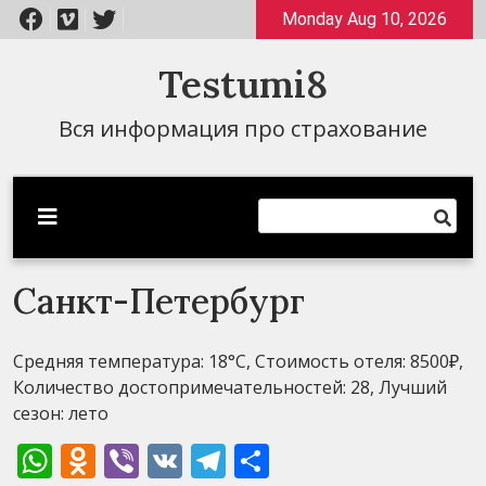
Перейти
Monday Aug 10, 2026
к
содержимому
Testumi8
Вся информация про страхование
Санкт-Петербург
Средняя температура: 18°C, Стоимость отеля: 8500₽,
Количество достопримечательностей: 28, Лучший
сезон: лето
WhatsApp
Odnoklassniki
Viber
VK
Telegram
Отправить