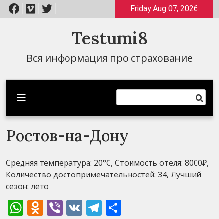
Перейти
Friday Aug 07, 2026
к
содержимому
Testumi8
Вся информация про страхование
Ростов-на-Дону
Средняя температура: 20°C, Стоимость отеля: 8000₽,
Количество достопримечательностей: 34, Лучший
сезон: лето
WhatsApp
Odnoklassniki
Viber
VK
Telegram
Отправить