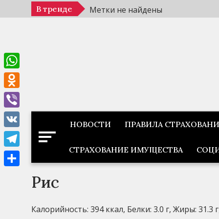
Перейти
В тренде
Метки не найдены
к
содержимому
WhatsApp
Odnoklassniki
Viber
НОВОСТИ
ПРАВИЛА СТРАХОВАН
VK
СТРАХОВАНИЕ ИМУЩЕСТВА
СОЦИ
Telegram
Отправить
Рис
Калорийность: 394 ккал, Белки: 3.0 г, Жиры: 31.3 г