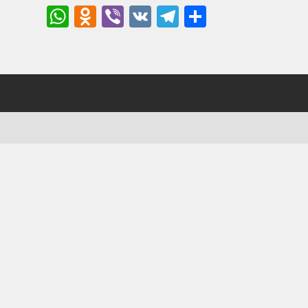
WhatsApp
Odnoklassniki
Viber
VK
Telegram
Отправи