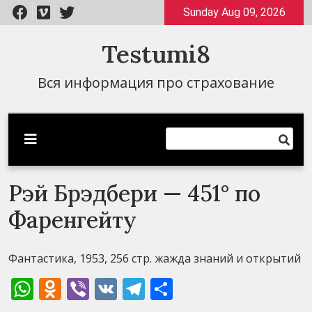
Перейти
Sunday Aug 09, 2026
к
содержимому
Testumi8
Вся информация про страхование
Рэй Брэдбери — 451° по
Фаренгейту
Фантастика, 1953, 256 стр. жажда знаний и открытий
WhatsApp
Odnoklassniki
Viber
VK
Telegram
Отправить