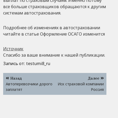
выплат по страховым случаям. Именно потому
все больше страховщиков обращаются к другим
системам автострахования.
Подробнее об изменениях в автостраховании
читайте в статье Оформление ОСАГО изменится
Источник
Спасибо за ваше внимание к нашей публикации.
Запись от:
testumi8_ru
Навигация
Назад
Далее
по
Автоперевозчики дорого
Иск страховой компании
записям
заплатят
Россия