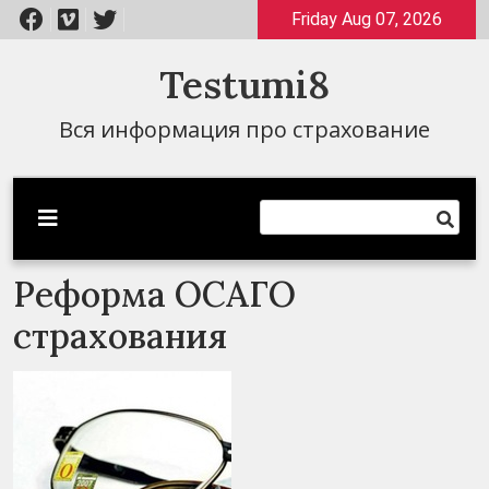
Перейти
Friday Aug 07, 2026
к
содержимому
Testumi8
Вся информация про страхование
Реформа ОСАГО
страхования