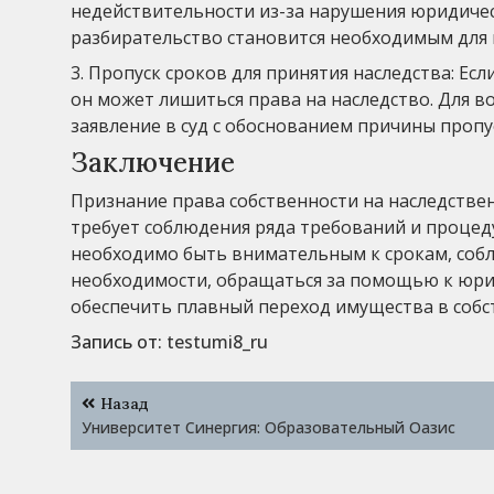
недействительности из-за нарушения юридическ
разбирательство становится необходимым для
3. Пропуск сроков для принятия наследства: Ес
он может лишиться права на наследство. Для 
заявление в суд с обоснованием причины пропу
Заключение
Признание права собственности на наследств
требует соблюдения ряда требований и процед
необходимо быть внимательным к срокам, соб
необходимости, обращаться за помощью к юри
обеспечить плавный переход имущества в собс
Запись от:
testumi8_ru
Навигация
Назад
по
Университет Синергия: Образовательный Оазис
записям