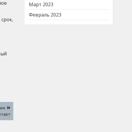
ное
Март 2023
Февраль 2023
 срок,
рый
лее
отает