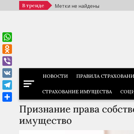
Перейти
В тренде
Метки не найдены
к
содержимому
WhatsApp
Odnoklassniki
Viber
НОВОСТИ
ПРАВИЛА СТРАХОВАН
VK
СТРАХОВАНИЕ ИМУЩЕСТВА
СОЦИ
Telegram
Признание права собств
Отправить
имущество