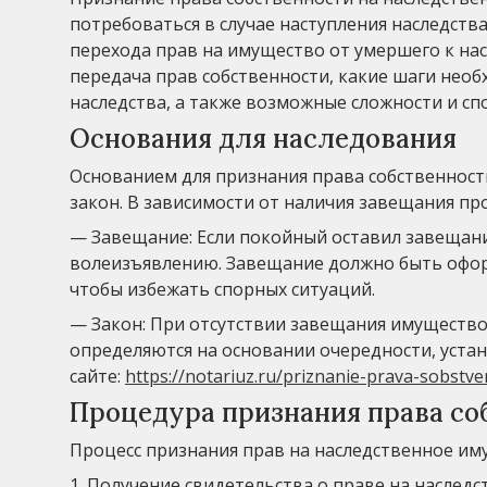
потребоваться в случае наступления наследств
перехода прав на имущество от умершего к нас
передача прав собственности, какие шаги нео
наследства, а также возможные сложности и сп
Основания для наследования
Основанием для признания права собственност
закон. В зависимости от наличия завещания пр
— Завещание: Если покойный оставил завещани
волеизъявлению. Завещание должно быть офор
чтобы избежать спорных ситуаций.
— Закон: При отсутствии завещания имущество 
определяются на основании очередности, уста
сайте:
https://notariuz.ru/priznanie-prava-sobst
Процедура признания права со
Процесс признания прав на наследственное им
1. Получение свидетельства о праве на наслед