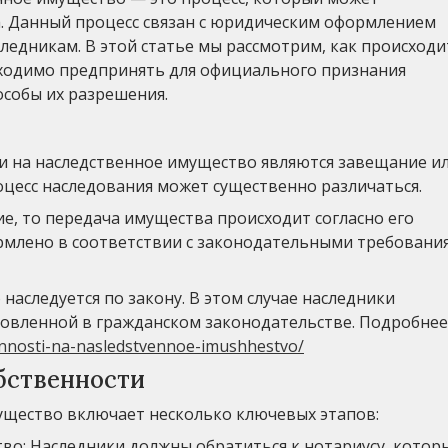
а. Данный процесс связан с юридическим оформлением
ледникам. В этой статье мы рассмотрим, как происходи
бходимо предпринять для официального признания
особы их разрешения.
и на наследственное имущество являются завещание и
оцесс наследования может существенно различаться.
е, то передача имущества происходит согласно его
млено в соответствии с законодательными требовани
наследуется по закону. В этом случае наследники
новленной в гражданском законодательстве. Подробнее
vennosti-na-nasledstvennoe-imushhestvo/
бственности
ущество включает несколько ключевых этапов:
ство: Наследники должны обратиться к нотариусу, котор