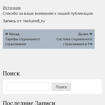
Источник
Спасибо за ваше внимание к нашей публикации.
Запись от:
testumi8_ru
Навигация
Назад
Далее
по
Тарифы социального
Система социального
записям
страхования
страхования в РФ
Поиск
Поиск
Последние Записи