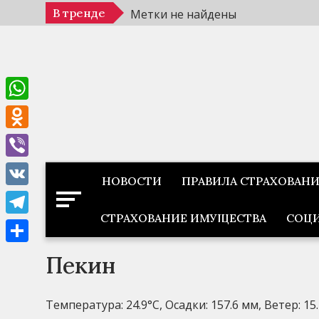
Перейти
В тренде
Метки не найдены
к
содержимому
WhatsApp
Odnoklassniki
Viber
НОВОСТИ
ПРАВИЛА СТРАХОВАН
VK
СТРАХОВАНИЕ ИМУЩЕСТВА
СОЦИ
Telegram
Отправить
Пекин
Температура: 24.9°C, Осадки: 157.6 мм, Ветер: 15