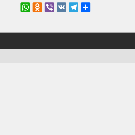
WhatsApp
Odnoklassniki
Viber
VK
Telegram
Отправи