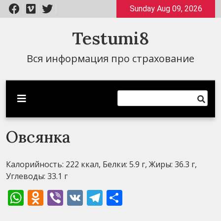
Перейти
Sunday Aug 09, 2026
к
содержимому
Testumi8
Вся информация про страхование
Овсянка
Калорийность: 222 ккал, Белки: 5.9 г, Жиры: 36.3 г,
Углеводы: 33.1 г
WhatsApp
Odnoklassniki
Viber
VK
Telegram
Отправить