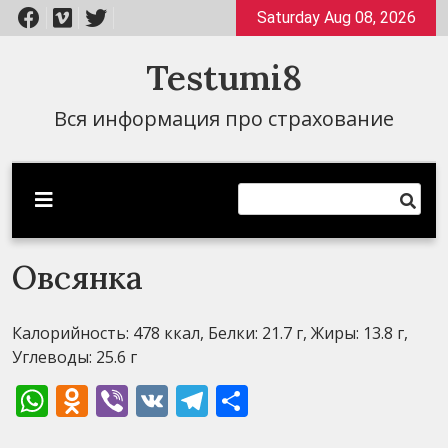
Перейти
Saturday Aug 08, 2026
к
содержимому
Testumi8
Вся информация про страхование
Овсянка
Калорийность: 478 ккал, Белки: 21.7 г, Жиры: 13.8 г,
Углеводы: 25.6 г
WhatsApp
Odnoklassniki
Viber
VK
Telegram
Отправить