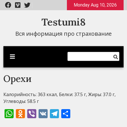
Перейти
Monday Aug 10, 2026
к
содержимому
Testumi8
Вся информация про страхование
Орехи
Калорийность: 363 ккал, Белки: 37.5 г, Жиры: 37.0 г,
Углеводы: 58.5 г
WhatsApp
Odnoklassniki
Viber
VK
Telegram
Отправить