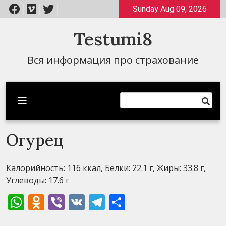
Перейти
Sunday Aug 09, 2026
к
содержимому
Testumi8
Вся информация про страхование
Огурец
Калорийность: 116 ккал, Белки: 22.1 г, Жиры: 33.8 г,
Углеводы: 17.6 г
WhatsApp
Odnoklassniki
Viber
VK
Telegram
Отправить