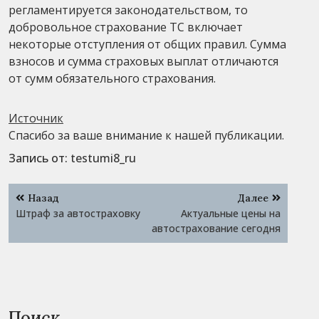
регламентируется законодательством, то
добровольное страхование ТС включает
некоторые отступления от общих правил. Сумма
взносов и сумма страховых выплат отличаются
от сумм обязательного страхования.
Источник
Спасибо за ваше внимание к нашей публикации.
Запись от:
testumi8_ru
Навигация
Назад
Далее
по
Штраф за автостраховку
Актуальные цены на
записям
автострахование сегодня
Поиск