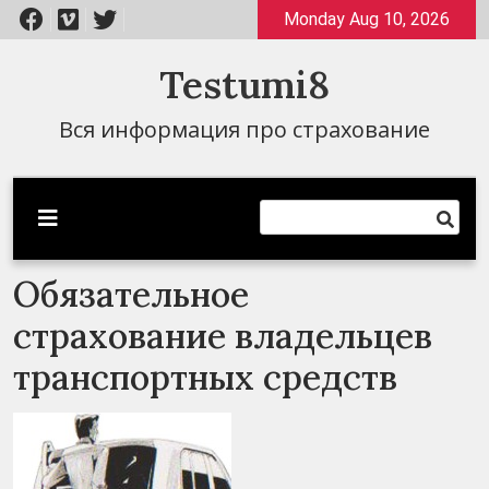
Перейти
Monday Aug 10, 2026
к
содержимому
Testumi8
Вся информация про страхование
Обязательное
страхование владельцев
транспортных средств