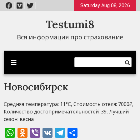
Перейти
Saturday Aug 08, 2026
к
содержимому
Testumi8
Вся информация про страхование
Новосибирск
Средняя температура: 11°C, Стоимость отеля: 7000₽,
Количество достопримечательностей: 39, Лучший
сезон: весна
WhatsApp
Odnoklassniki
Viber
VK
Telegram
Отправить