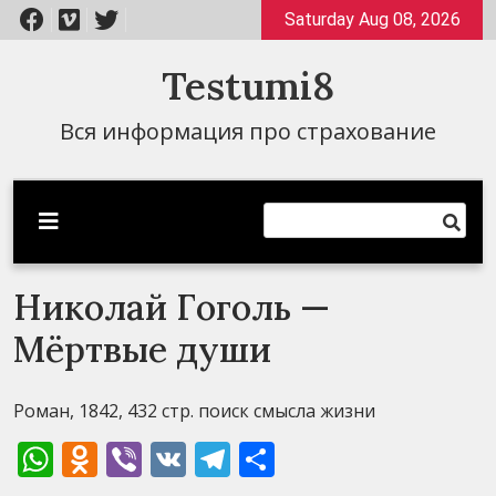
Перейти
Saturday Aug 08, 2026
к
содержимому
Testumi8
Вся информация про страхование
Николай Гоголь —
Мёртвые души
Роман, 1842, 432 стр. поиск смысла жизни
WhatsApp
Odnoklassniki
Viber
VK
Telegram
Отправить