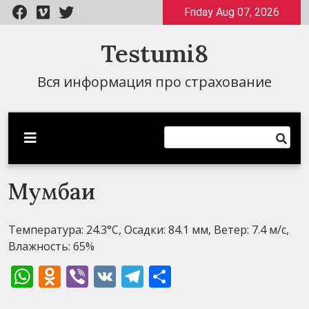
Перейти
Friday Aug 07, 2026
к
содержимому
Testumi8
Вся информация про страхование
Мумбаи
Температура: 24.3°C, Осадки: 84.1 мм, Ветер: 7.4 м/с,
Влажность: 65%
WhatsApp
Odnoklassniki
Viber
VK
Telegram
Отправить