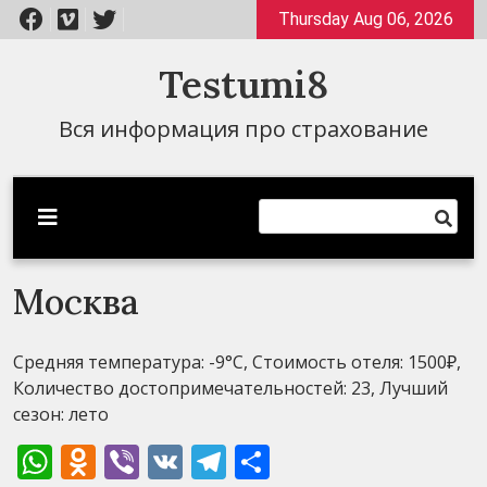
Перейти
Thursday Aug 06, 2026
к
содержимому
Testumi8
Вся информация про страхование
Москва
Средняя температура: -9°C, Стоимость отеля: 1500₽,
Количество достопримечательностей: 23, Лучший
сезон: лето
WhatsApp
Odnoklassniki
Viber
VK
Telegram
Отправить