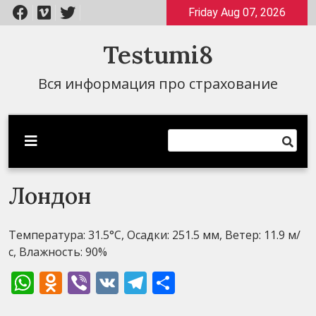
Перейти
Friday Aug 07, 2026
к
содержимому
Testumi8
Вся информация про страхование
Лондон
Температура: 31.5°C, Осадки: 251.5 мм, Ветер: 11.9 м/
с, Влажность: 90%
WhatsApp
Odnoklassniki
Viber
VK
Telegram
Отправить