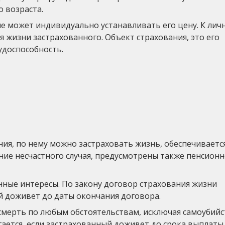
 возраста.
не может индивидуально устанавливать его цену. К лич
я жизни застрахованного. Объект страхования, это его
удоспособность.
ия, по нему можно застраховать жизнь, обеспечиваетс
ние несчастного случая, предусмотрены также пенсионн
ные интересы. По закону договор страхования жизни
й доживет до даты окончания договора.
смерть по любым обстоятельствам, исключая самоубийс
ается, если застрахованный доживет до срока выплаты