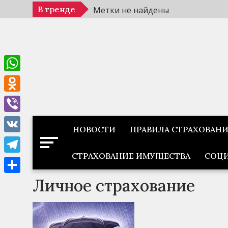
Перейти
В тренде
Метки не найдены
к
содержимому
WhatsApp
Odnoklassniki
Viber
НОВОСТИ
ПРАВИЛА СТРАХОВАН
VK
СТРАХОВАНИЕ ИМУЩЕСТВА
СОЦИ
Telegram
Личное страхование
Отправить