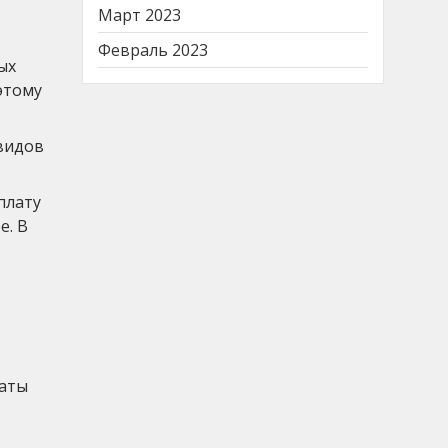
Март 2023
Февраль 2023
ых
этому
 видов
плату
е. В
латы