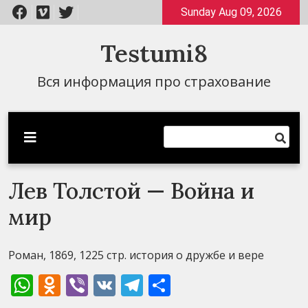
Перейти
Sunday Aug 09, 2026
к
содержимому
Testumi8
Вся информация про страхование
Лев Толстой — Война и
мир
Роман, 1869, 1225 стр. история о дружбе и вере
WhatsApp
Odnoklassniki
Viber
VK
Telegram
Отправить