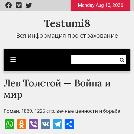
Перейти
Monday Aug 10, 2026
к
содержимому
Testumi8
Вся информация про страхование
Лев Толстой — Война и
мир
Роман, 1869, 1225 стр. вечные ценности и борьба
WhatsApp
Odnoklassniki
Viber
VK
Telegram
Отправить