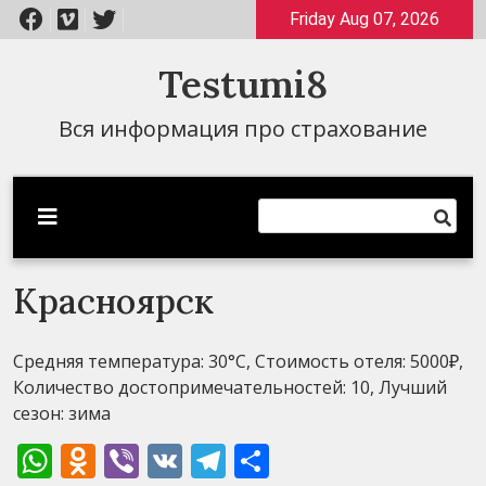
Перейти
Friday Aug 07, 2026
к
содержимому
Testumi8
Вся информация про страхование
Красноярск
Средняя температура: 30°C, Стоимость отеля: 5000₽,
Количество достопримечательностей: 10, Лучший
сезон: зима
WhatsApp
Odnoklassniki
Viber
VK
Telegram
Отправить