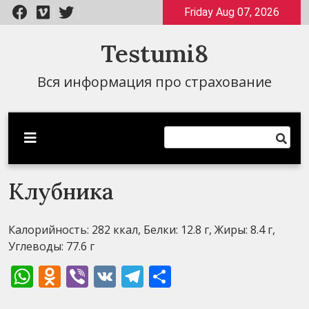
Перейти
Friday Aug 07, 2026
к
содержимому
Testumi8
Вся информация про страхование
Клубника
Калорийность: 282 ккал, Белки: 12.8 г, Жиры: 8.4 г,
Углеводы: 77.6 г
WhatsApp
Odnoklassniki
Viber
VK
Telegram
Отправить