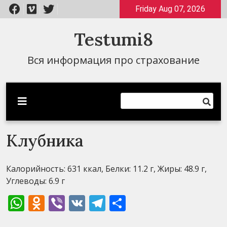
Перейти
Friday Aug 07, 2026
к
содержимому
Testumi8
Вся информация про страхование
Клубника
Калорийность: 631 ккал, Белки: 11.2 г, Жиры: 48.9 г,
Углеводы: 6.9 г
WhatsApp
Odnoklassniki
Viber
VK
Telegram
Отправить