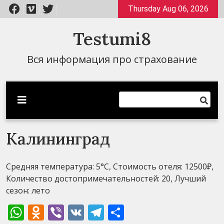
Перейти
Thursday Aug 06, 2026
к
содержимому
Testumi8
Вся информация про страхование
Калининград
Средняя температура: 5°C, Стоимость отеля: 12500₽,
Количество достопримечательностей: 20, Лучший
сезон: лето
WhatsApp
Odnoklassniki
Viber
VK
Telegram
Отправить