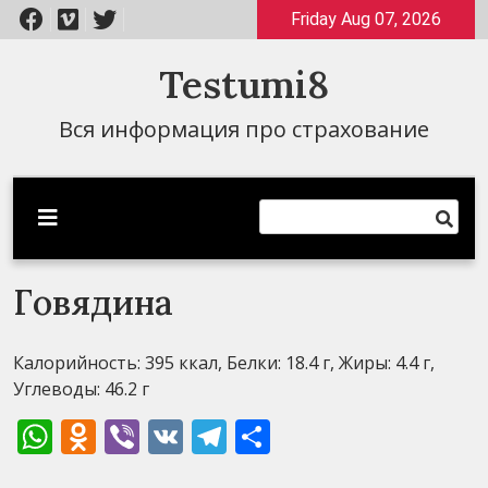
Перейти
Friday Aug 07, 2026
к
содержимому
Testumi8
Вся информация про страхование
Говядина
Калорийность: 395 ккал, Белки: 18.4 г, Жиры: 4.4 г,
Углеводы: 46.2 г
WhatsApp
Odnoklassniki
Viber
VK
Telegram
Отправить