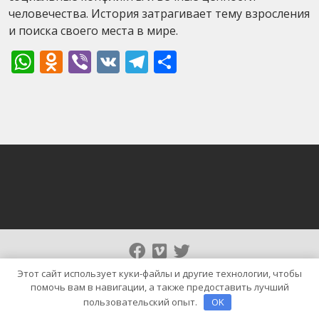
человечества. История затрагивает тему взросления
и поиска своего места в мире.
WhatsApp
Odnoklassniki
Viber
VK
Telegram
Отправить
Тема WordPress | News Cast от
Blaze Themes
Этот сайт использует куки-файлы и другие технологии, чтобы
помочь вам в навигации, а также предоставить лучший
пользовательский опыт.
OK