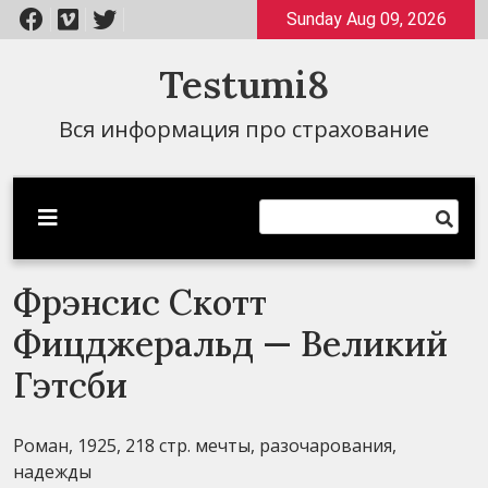
Перейти
Sunday Aug 09, 2026
к
содержимому
Testumi8
Вся информация про страхование
Фрэнсис Скотт
Фицджеральд — Великий
Гэтсби
Роман, 1925, 218 стр. мечты, разочарования,
надежды