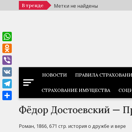
Перейти
В тренде
Метки не найдены
к
содержимому
WhatsApp
Odnoklassniki
Viber
НОВОСТИ
ПРАВИЛА СТРАХОВАН
VK
СТРАХОВАНИЕ ИМУЩЕСТВА
СОЦИ
Telegram
Отправить
Фёдор Достоевский — П
Роман, 1866, 671 стр. история о дружбе и вере