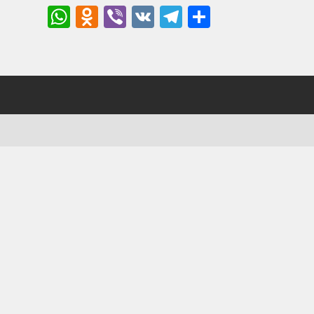
WhatsApp
Odnoklassniki
Viber
VK
Telegram
Отправи