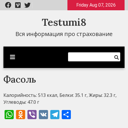
Перейти
Friday Aug 07, 2026
к
содержимому
Testumi8
Вся информация про страхование
Фасоль
Калорийность: 513 ккал, Белки: 35.1 г, Жиры: 32.3 г,
Углеводы: 47.0 г
WhatsApp
Odnoklassniki
Viber
VK
Telegram
Отправить